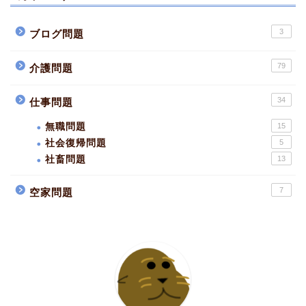
3
ブログ問題
79
介護問題
34
仕事問題
無職問題
15
社会復帰問題
5
社畜問題
13
7
空家問題