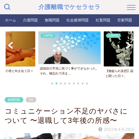
介護離職でケセラセラ
ホーム
介護問題
無職問題
社会復帰問題
社畜問題
空家問題
介護問題
介護問題
認知症の予兆に気づく事ができなかった。
知症の母と向き会う日々
【物盗られ妄想】認知
それ、物忘れで済ま...
と闘った日々。
無職問題
PR
コミュニケーション不足のヤバさに
ついて 〜退職して3年後の所感〜
2022年4月28日