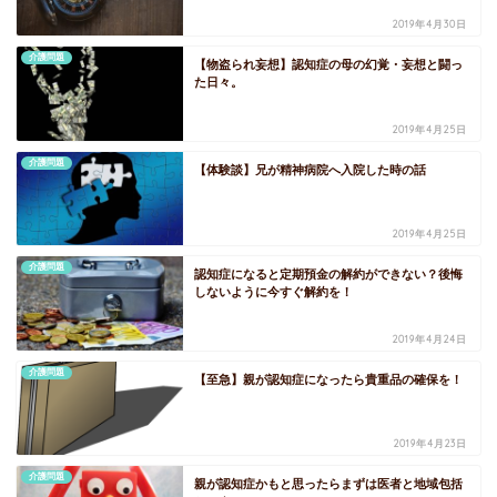
2019年4月30日
介護問題
【物盗られ妄想】認知症の母の幻覚・妄想と闘っ
た日々。
2019年4月25日
介護問題
【体験談】兄が精神病院へ入院した時の話
2019年4月25日
介護問題
認知症になると定期預金の解約ができない？後悔
しないように今すぐ解約を！
2019年4月24日
介護問題
【至急】親が認知症になったら貴重品の確保を！
2019年4月23日
介護問題
親が認知症かもと思ったらまずは医者と地域包括