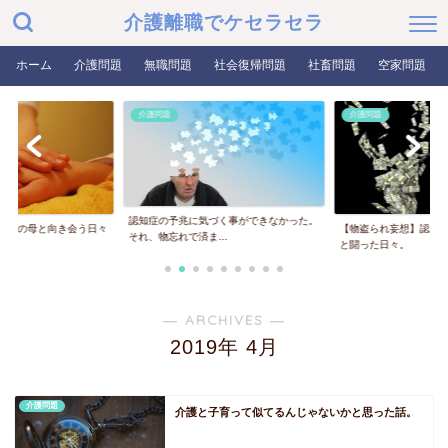
介護離職でケセラセラ
ホーム
介護問題
無職問題
社会復帰問題
社畜問題
空家問題
介護問題
介護問題
認知症の予兆に気づく事ができなかった。
知症の母と向き会う日々
【物盗られ妄想】認知
それ、物忘れで済ま...
と闘った日々。
― ARCHIVES ―
2019年 4月
介護問題
介護と子育って似てるんじゃないかと思った話。